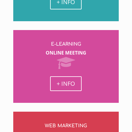
+ INFO
E-LEARNING
ONLINE MEETING
+ INFO
WEB MARKETING