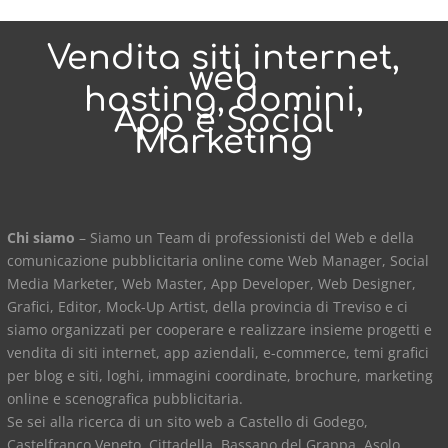
Vendita siti internet,
web
hosting, domini,
App e Social
Marketing
Chi siamo
– Siamo un Team di professionisti del Web e della
comunicazione pubblicitaria online come Web Manager, Social
Media Marketer, Web Master, App Developer, Web Designer,
Grafici, Editor, Mock-Up Artist, della provincia di Treviso e ci
siamo organizzati per cooperare e realizzare insieme progetti e
vendita di siti internet, app aziendali, e-commerce, temi grafici
per blog e siti, loghi, immagini coordinate, brochure, marketing
online e scenografica pubblicitaria.
Se sei alla ricerca di un sito web a Castello di Godego,
Castelfranco Veneto, Cittadella, Bassano del Grappa, Asolo,